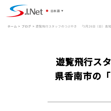
日本語
▼
ホーム
ブログ
遊覧飛行スタッフのつぶやき 「5月26日（日）高
遊覧飛行スタ
県香南市の「