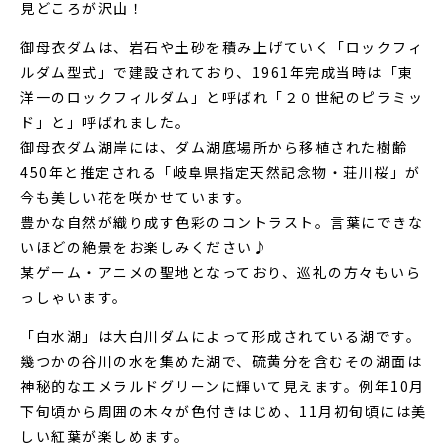
見どころが沢山！
御母衣ダムは、岩石や土砂を積み上げていく「ロックフィ
ルダム型式」で建設されており、1961年完成当時は「東
洋一のロックフィルダム」と呼ばれ「２０世紀のピラミッ
ド」と」呼ばれました。
御母衣ダム湖岸には、ダム湖底場所から移植された樹齢
450年と推定される「岐阜県指定天然記念物・荘川桜」が
今も美しい花を咲かせています。
豊かな自然が織り成す色彩のコントラスト。言葉にできな
いほどの絶景をお楽しみください♪
某ゲーム・アニメの聖地となっており、巡礼の方々もいら
っしゃいます。
「白水湖」は大白川ダムによって形成されている湖です。
幾つかの谷川の水を集めた湖で、硫黄分を含むその湖面は
神秘的なエメラルドグリーンに輝いて見えます。例年10月
下旬頃から周囲の木々が色付きはじめ、11月初旬頃には美
しい紅葉が楽しめます。