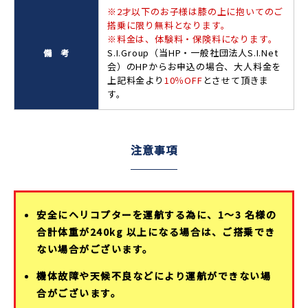
※2才以下のお子様は膝の上に抱いてのご
搭乗に限り無料となります。
※料金は、体験料・保険料になります。
S.I.Group（当HP・一般社団法人S.I.Net
備 考
会）のHPからお申込の場合、大人料金を
上記料金より
10％OFF
とさせて頂きま
す。
注意事項
安全にヘリコプターを運航する為に、1～3 名様の
合計体重が240kg 以上になる場合は、ご搭乗でき
ない場合がございます。
機体故障や天候不良などにより運航ができない場
合がございます。