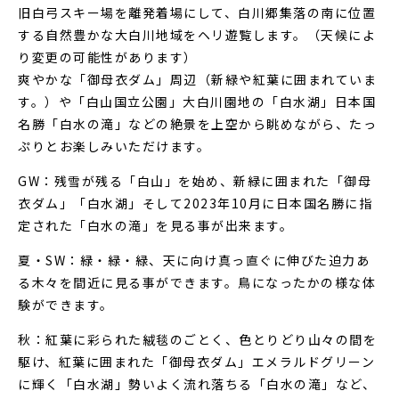
旧白弓スキー場を離発着場にして、白川郷集落の南に位置
する自然豊かな大白川地域をヘリ遊覧します。（天候によ
り変更の可能性があります）
爽やかな「御母衣ダム」周辺（新緑や紅葉に囲まれていま
す。）や「白山国立公園」大白川園地の「白水湖」日本国
名勝「白水の滝」などの絶景を上空から眺めながら、たっ
ぷりとお楽しみいただけます。
GW：残雪が残る「白山」を始め、新緑に囲まれた「御母
衣ダム」「白水湖」そして2023年10月に日本国名勝に指
定された「白水の滝」を見る事が出来ます。
夏・SW：緑・緑・緑、天に向け真っ直ぐに伸びた迫力あ
る木々を間近に見る事ができます。鳥になったかの様な体
験ができます。
秋：紅葉に彩られた絨毯のごとく、色とりどり山々の間を
駆け、紅葉に囲まれた「御母衣ダム」エメラルドグリーン
に輝く「白水湖」勢いよく流れ落ちる「白水の滝」など、