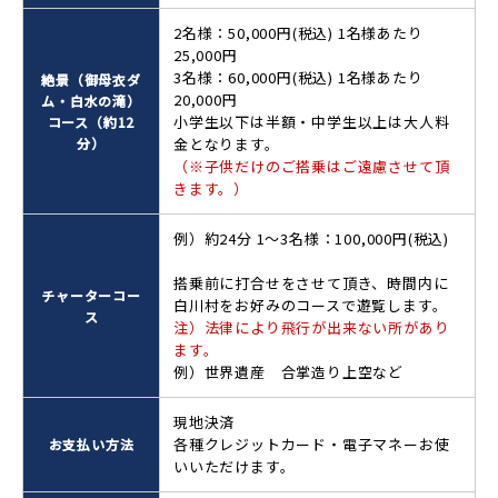
2名様：50,000円(税込) 1名様あたり
25,000円
3名様：60,000円(税込) 1名様あたり
絶景（御母衣ダ
20,000円
ム・白水の滝）
小学生以下は半額・中学生以上は大人料
コース（約12
分）
金となります。
（※子供だけのご搭乗はご遠慮させて頂
きます。）
例）約24分 1〜3名様：100,000円(税込)
搭乗前に打合せをさせて頂き、時間内に
チャーターコー
白川村をお好みのコースで遊覧します。
ス
注）法律により飛行が出来ない所があり
ます。
例）世界遺産 合掌造り上空など
現地決済
各種クレジットカード・電子マネーお使
お支払い方法
いいただけます。