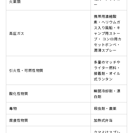
火薬類
ー
携帯用濃縮酸
素・ヘリウムガ
ス入り風船・キ
高圧ガス
ャンプ用ストー
ブ・ コンロ用カ
セットボンベ・
潤滑スプレー
多量のマッチや
ライター燃料・
引火性・可燃性物質
接着剤・オイル
式ランタン
瞬間冷却剤・漂
酸化性物質
白剤
毒物
殺虫剤・農薬
腐食性物質
加熱式弁当
クマよけスプレ