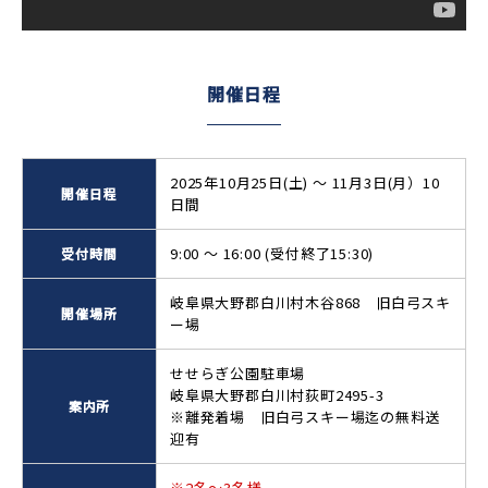
開催日程
2025年10月25日(土) ～ 11月3日(月）10
開催日程
日間
9:00 ～ 16:00 (受付終了15:30)
受付時間
岐阜県大野郡白川村木谷868 旧白弓スキ
開催場所
ー場
せせらぎ公園駐車場
岐阜県大野郡白川村荻町2495-3
案内所
※離発着場 旧白弓スキー場迄の無料送
迎有
※2名〜3名様