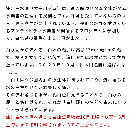
注）白水湖（大白川ダム）は、進入路及びダム全体がダム
事業者の管理する民間地です。許可を受けていない方の立
入・個人利用が禁止されています。特別な許可を受けてい
るアクティビティ事業者が開催するプログラムに参加し
て、白水湖の景色を楽しむ事が出来ます。
白水湖から流れる「白水の滝」は高さ72m・幅8mの滝
で、爆音を立てて流れ落ち、滝しぶきは水煙となって立ち
上っています。２０２３年１０月に日本国名勝に選ばれま
した。
「白山国立公園内」の原生林に囲まれており、流れ落ちる
水の白色がひときわ美しく輝きます。
その流れ落ちる水が、乳白色に見えることから「白水の
滝」と名付けられ、それが「白川郷」の名前の由来になっ
たと伝えられています。
注）白水の滝へ通じる白山公園線は10月末頃より翌年6月
上旬頃まで冬期閉鎖されますのでご注意ください。